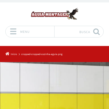
MENU
BUSCA
Pular para o conteúdo
Início
cropped-cropped-cozinha-aguia.png