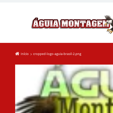
Início
cropped-logo-aguia-brasil-2.png