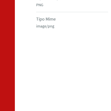
PNG
Tipo Mime
image/png