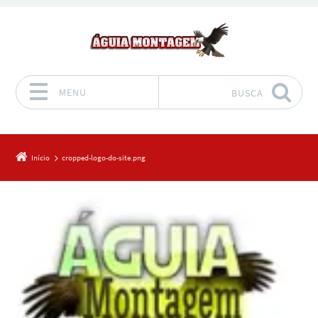
MENU
BUSCA
Pular para o conteúdo
Início
cropped-logo-do-site.png