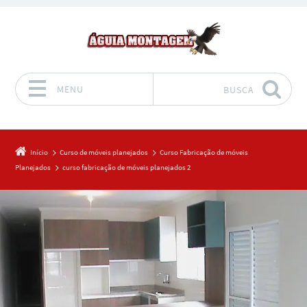
MENU
BUSCA
Pular para o conteúdo
Início
Curso de móveis planejados
Curso Fabricação de móveis
Planejados
curso fabricação de móveis planejados 2