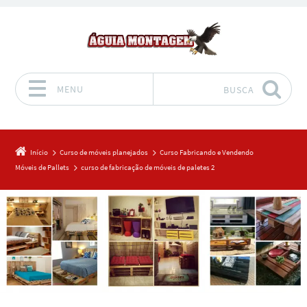
MENU
BUSCA
Pular para o conteúdo
Início
Curso de móveis planejados
Curso Fabricando e Vendendo
Móveis de Pallets
curso de fabricação de móveis de paletes 2