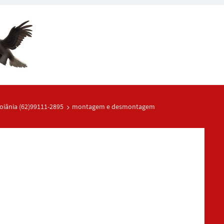
oiânia (62)99111-2895
montagem e desmontagem