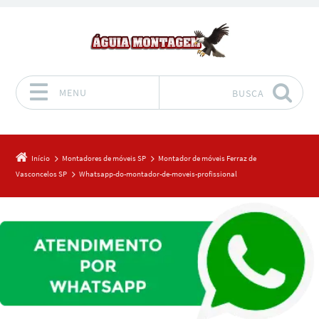
MENU
BUSCA
Pular para o conteúdo
Início
Montadores de móveis SP
Montador de móveis Ferraz de
Vasconcelos SP
Whatsapp-do-montador-de-moveis-profissional