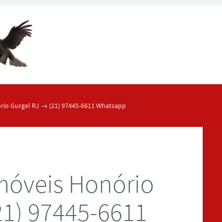
io Gurgel RJ → (21) 97445-6611 Whatsapp
móveis Honório
21) 97445-6611