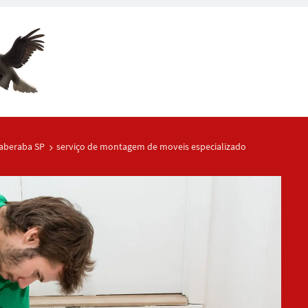
aberaba SP
serviço de montagem de moveis especializado