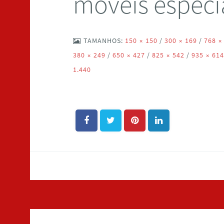
moveis especi
TAMANHOS:
150 × 150
/
300 × 169
/
768 ×
380 × 249
/
650 × 427
/
825 × 542
/
935 × 61
1.440