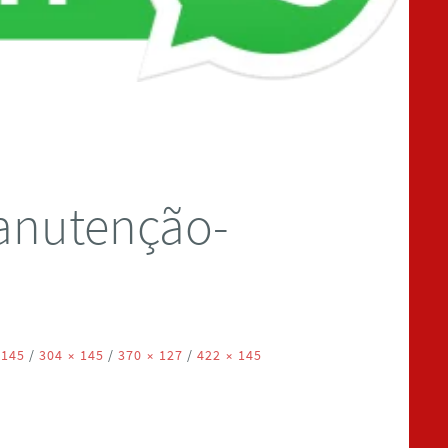
anutenção-
 145
/
304 × 145
/
370 × 127
/
422 × 145