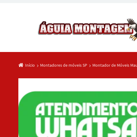
Início
Montadores de móveis SP
Montador de Móveis Mau