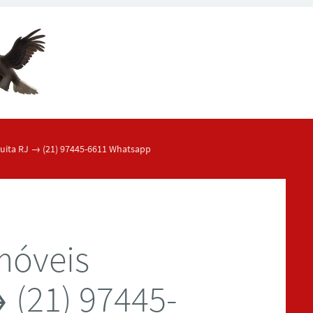
uita RJ → (21) 97445-6611 Whatsapp
móveis
 (21) 97445-