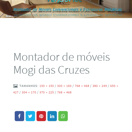
Montador de móveis
Mogi das Cruzes
TAMANHOS:
150 × 150
/
300 × 183
/
768 × 468
/
380 × 249
/
650 ×
427
/
304 × 170
/
370 × 225
/
768 × 468