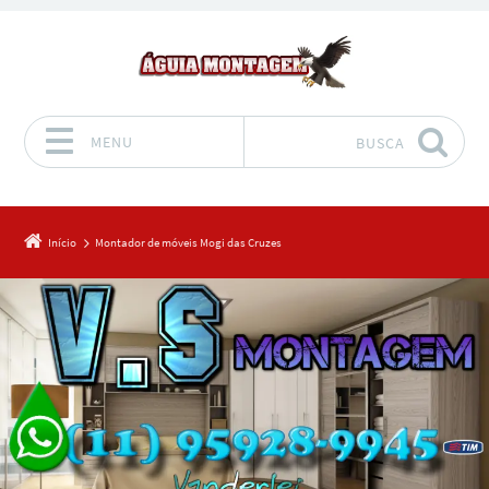
MENU
BUSCA
Pular para o conteúdo
Início
Montador de móveis Mogi das Cruzes