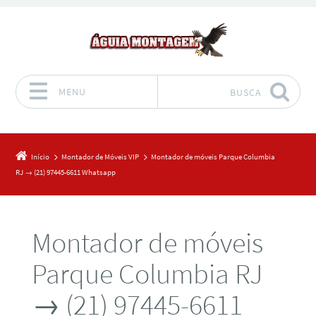
MENU
BUSCA
Pular para o conteúdo
Início
Montador de Móveis VIP
Montador de móveis Parque Columbia
RJ → (21) 97445-6611 Whatsapp
Montador de móveis
Parque Columbia RJ
→ (21) 97445-6611