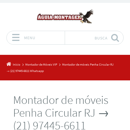
MENU
BUSCA
Pular para o conteúdo
Início
Montador de Móveis VIP
Montador de móveis Penha Circular RJ
→ (21) 97445-6611 Whatsapp
Montador de móveis
Penha Circular RJ →
(21) 97445-6611