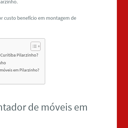
arzinho.
or custo benefício em montagem de
uritiba Pilarzinho?
nho
óveis em Pilarzinho?
ntador de móveis em