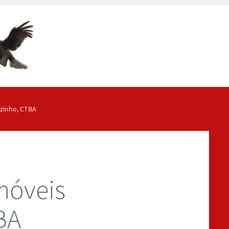
rzinho, CTBA
móveis
BA