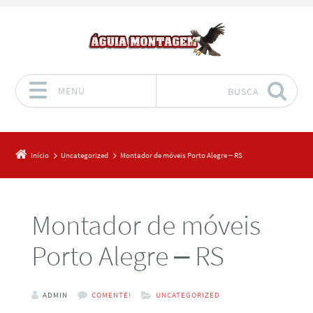
MENU
BUSCA
Pular para o conteúdo
Início
Uncategorized
Montador de móveis Porto Alegre – RS
Montador de móveis
Porto Alegre – RS
ADMIN
COMENTE!
UNCATEGORIZED