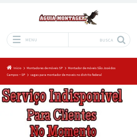
MENU
BUSCA
Pular para o conteúdo
Início
Montadores de móveis SP
Montador de móveis São José dos
Campos – SP
vagas para montador de moveis no distrito federal