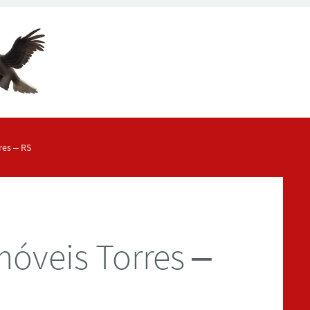
es – RS
óveis Torres –