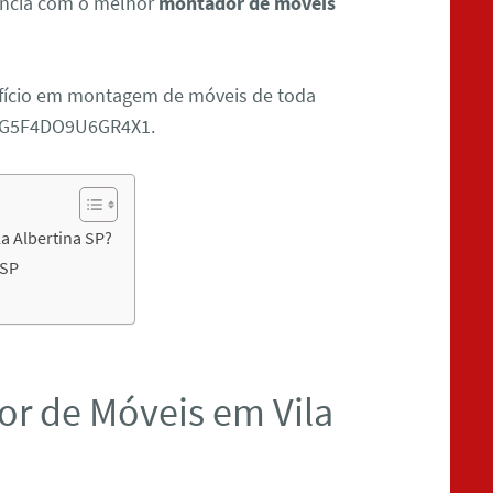
iência com o melhor
montador de móveis
efício em montagem de móveis de toda
 T6G5F4DO9U6GR4X1.
a Albertina SP?
 SP
r de Móveis em Vila