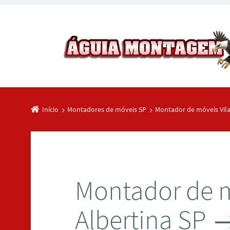
Início
Montadores de móveis SP
Montador de móveis Vila
Montador de m
Albertina SP →