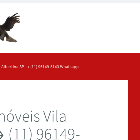
 Albertina SP → (11) 96149-8143 Whatsapp
óveis Vila
 (11) 96149-