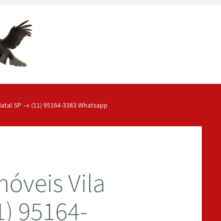
Natal SP → (11) 95164-3383 Whatsapp
óveis Vila
1) 95164-