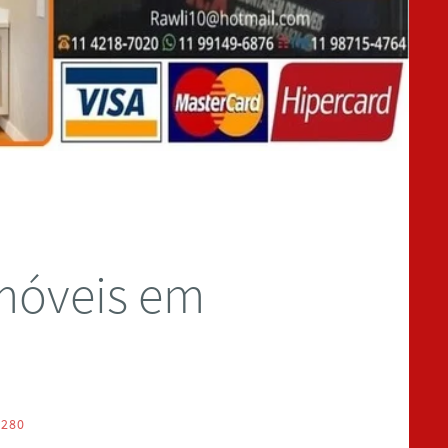
móveis em
 280