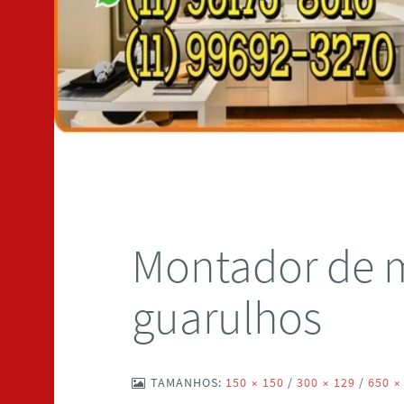
Montador de 
guarulhos
TAMANHOS:
150 × 150
/
300 × 129
/
650 ×