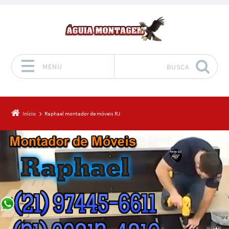
MENU
BUSCA
Pular para o conteúdo
Início
Raphael montador de móveis RJ