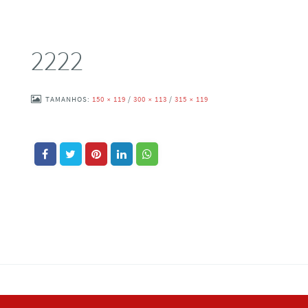
2222
TAMANHOS:
150 × 119
/
300 × 113
/
315 × 119