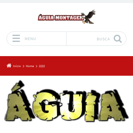
MENU
BUSCA
Pular para o conteúdo
Início
Home
2222