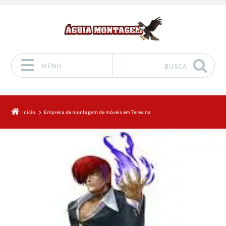
MENU
BUSCA
Pular para o conteúdo
Início
Empresa de montagem de móveis em Teresina