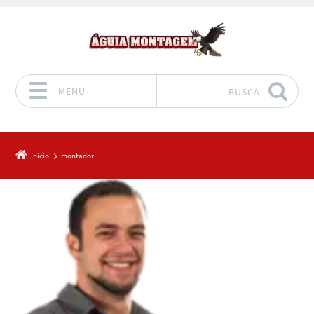
MENU
BUSCA
Pular para o conteúdo
Início
montador